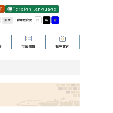
げ
Foreign language
拡大
背景色変更
白
黒
青
全
市政情報
観光案内