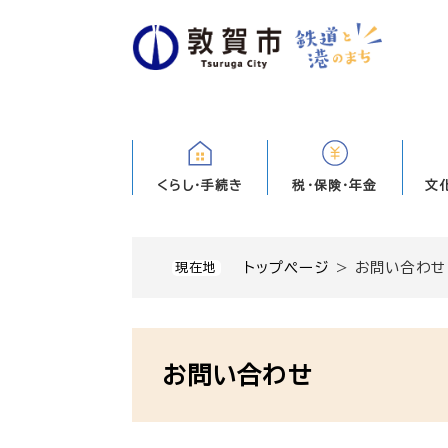
ペ
ー
ジ
の
先
頭
で
す
くらし・手続き
税・保険・年金
文
。
トップページ
>
お問い合わせ
現在地
本
文
お問い合わせ