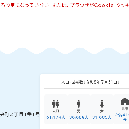
できる設定になっていない、または、ブラウザがCookie（ク
人口・世帯数
（令和8年7月31日）
世帯
人口
男
女
中央町2丁目1番1号
29,4
61,174人
30,089人
31,085人
帯