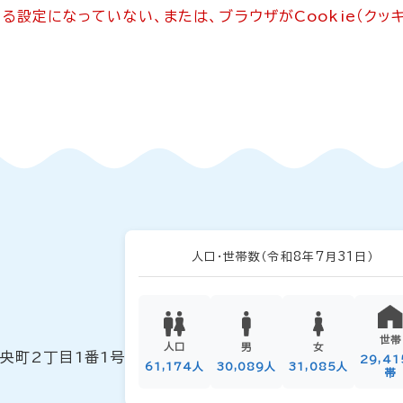
できる設定になっていない、または、ブラウザがCookie（ク
人口・世帯数
（令和8年7月31日）
世帯
人口
男
女
中央町2丁目1番1号
29,4
61,174人
30,089人
31,085人
帯