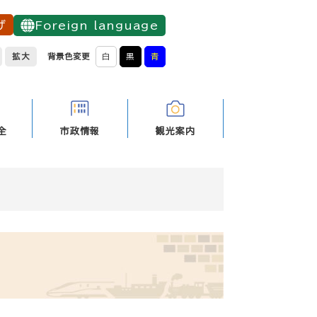
げ
Foreign language
拡大
背景色変更
白
黒
青
全
市政情報
観光案内