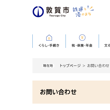
ペ
ー
ジ
の
先
頭
で
す
くらし・手続き
税・保険・年金
文
。
トップページ
>
お問い合わせ
現在地
本
文
お問い合わせ