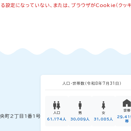
できる設定になっていない、または、ブラウザがCookie（ク
人口・世帯数
（令和8年7月31日）
世帯
人口
男
女
中央町2丁目1番1号
29,4
61,174人
30,089人
31,085人
帯