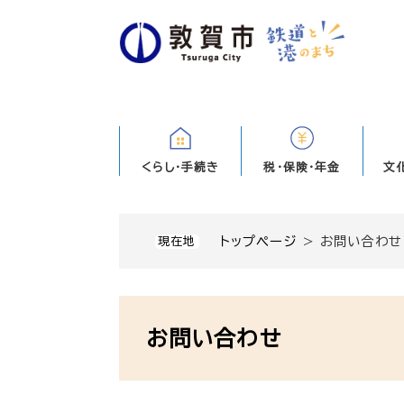
ペ
ー
ジ
の
先
頭
で
す
くらし・手続き
税・保険・年金
文
。
トップページ
>
お問い合わせ
現在地
本
文
お問い合わせ