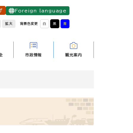
げ
Foreign language
拡大
背景色変更
白
黒
青
全
市政情報
観光案内