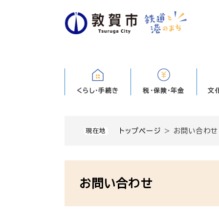
ペ
ー
ジ
の
先
頭
で
す
くらし・手続き
税・保険・年金
文
。
トップページ
>
お問い合わせ
現在地
本
文
お問い合わせ