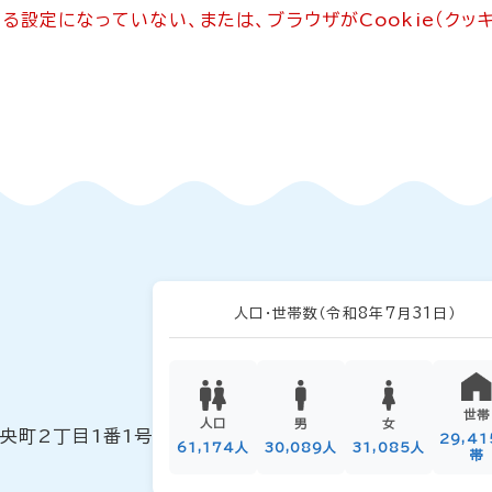
できる設定になっていない、または、ブラウザがCookie（ク
人口・世帯数
（令和8年7月31日）
世帯
人口
男
女
中央町2丁目1番1号
29,4
61,174人
30,089人
31,085人
帯