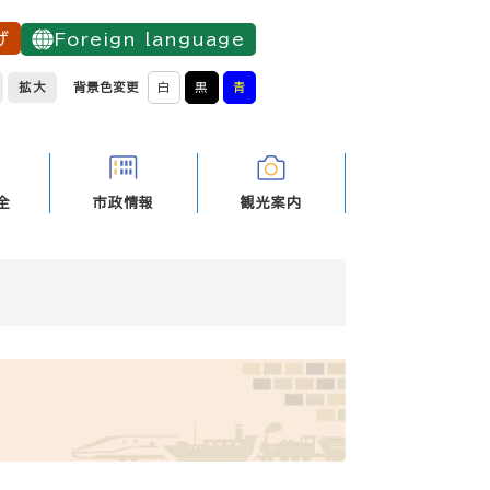
げ
Foreign language
拡大
背景色変更
白
黒
青
全
市政情報
観光案内