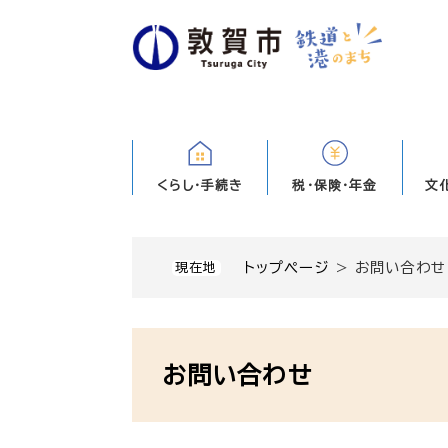
ペ
ー
ジ
の
先
頭
で
す
くらし・手続き
税・保険・年金
文
。
トップページ
>
お問い合わせ
現在地
本
文
お問い合わせ