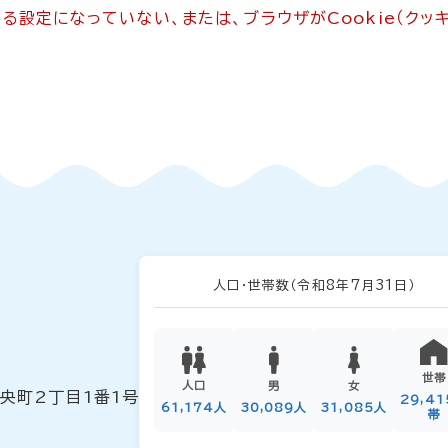
できる設定になっていない、または、ブラウザがCookie（ク
人口・世帯数
（令和8年7月31日）
世帯
人口
男
女
中央町2丁目1番1号
29,4
61,174人
30,089人
31,085人
帯