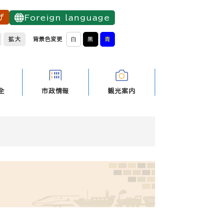
げ
Foreign language
拡大
背景色変更
白
黒
青
全
市政情報
観光案内