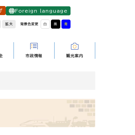
げ
Foreign language
拡大
背景色変更
白
黒
青
全
市政情報
観光案内