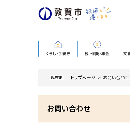
ペ
ー
ジ
の
先
頭
で
す
くらし・手続き
税・保険・年金
文
。
トップページ
>
お問い合わせ
現在地
本
文
お問い合わせ