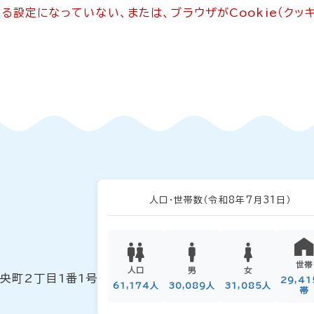
できる設定になっていない、または、ブラウザがCookie（ク
人口・世帯数
（令和8年7月31日）
世帯
人口
男
女
中央町2丁目1番1号
29,4
61,174人
30,089人
31,085人
帯