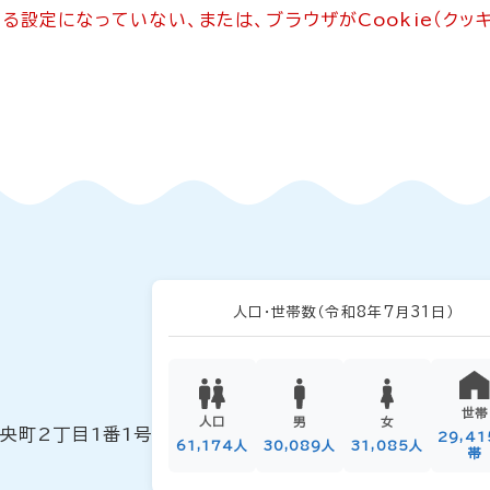
できる設定になっていない、または、ブラウザがCookie（ク
人口・世帯数
（令和8年7月31日）
世帯
人口
男
女
中央町2丁目1番1号
29,4
61,174人
30,089人
31,085人
帯