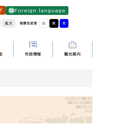
げ
Foreign language
拡大
背景色変更
白
黒
青
全
市政情報
観光案内