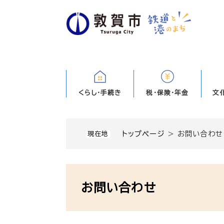
ペ
ー
ジ
の
先
頭
で
す
くらし・手続き
税・保険・年金
文
。
トップページ
>
お問い合わせ
現在地
本
文
お問い合わせ