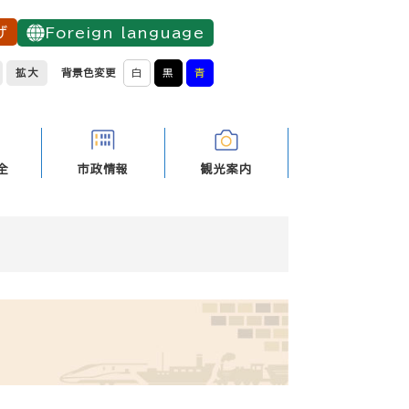
げ
Foreign language
拡大
背景色変更
白
黒
青
全
市政情報
観光案内