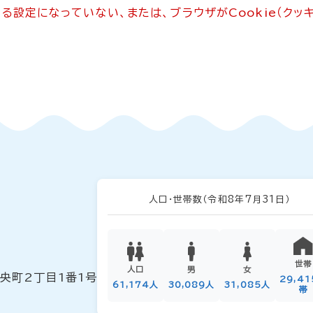
できる設定になっていない、または、ブラウザがCookie（ク
人口・世帯数
（令和8年7月31日）
世帯
人口
男
女
中央町2丁目1番1号
29,4
61,174人
30,089人
31,085人
帯