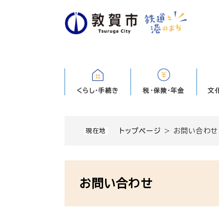
ペ
ー
ジ
の
先
頭
で
す
くらし・手続き
税・保険・年金
文
。
トップページ
>
お問い合わせ
現在地
本
文
お問い合わせ