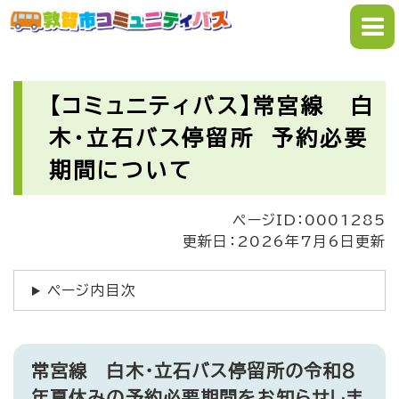
ペ
メニューを飛ばして本文へ
ー
ジ
の
本
先
文
【コミュニティバス】常宮線 白
頭
木・立石バス停留所 予約必要
で
す
期間について
。
ページID：0001285
更新日：2026年7月6日更新
ページ内目次
常宮線 白木・立石バス停留所の令和8
年夏休みの予約必要期間をお知らせしま