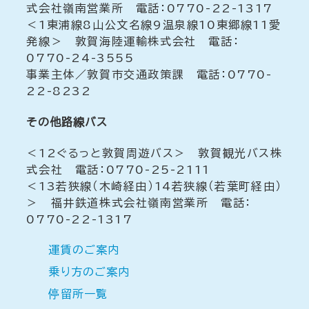
式会社嶺南営業所 電話：0770-22-1317
＜1東浦線8山公文名線9温泉線10東郷線11愛
発線＞ 敦賀海陸運輸株式会社 電話：
0770-24-3555
事業主体／敦賀市交通政策課 電話：0770-
22-8232
その他路線バス
＜12ぐるっと敦賀周遊バス＞ 敦賀観光バス株
式会社 電話：0770-25-2111
＜13若狭線（木崎経由）14若狭線（若葉町経由）
＞ 福井鉄道株式会社嶺南営業所 電話：
0770-22-1317
運賃のご案内
乗り方のご案内
停留所一覧