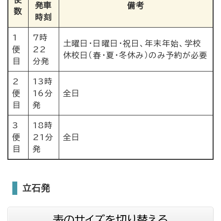
発車
備考
数
時刻
1
7時
土曜日・日曜日・祝日、年末年始、学校
便
22
休校日（春・夏・冬休み）のみ予約が必要
目
分発
2
13時
便
16分
全日
目
発
3
18時
便
21分
全日
目
発
立石発
表のサイズを切り替える