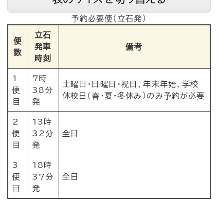
予約必要便（立石発）
立石
便
発車
備考
数
時刻
1
7時
土曜日・日曜日・祝日、年末年始、学校
便
38分
休校日（春・夏・冬休み）のみ予約が必要
目
発
2
13時
便
32分
全日
目
発
3
18時
便
37分
全日
目
発