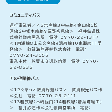
コミュニティバス
運行事業者／＜2常宮線3中央線4金山線5松
原線6中郷木崎線7粟野沓見線＞ 福井鉄道株
式会社嶺南営業所 電話：0770-22-1317
＜1東浦線8山公文名線9温泉線10東郷線11愛
発線＞ 敦賀海陸運輸株式会社 電話：
0770-24-3555
事業主体／敦賀市交通政策課 電話：0770-
22-8232
その他路線バス
＜12ぐるっと敦賀周遊バス＞ 敦賀観光バス株
式会社 電話：0770-25-2111
＜13若狭線（木崎経由）14若狭線（若葉町経由）
＞ 福井鉄道株式会社嶺南営業所 電話：