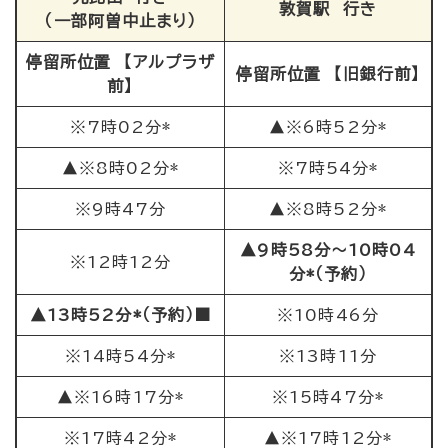
敦賀駅 行き
（一部阿曽中止まり）
停留所位置 【アルプラザ
停留所位置 【旧銀行前】
前】
※7時02分*
▲※6時52分*
▲※8時02分*
※7時54分*
※9時47分
▲※8時52分*
▲9時58分～10時04
※12時12分
分*（予約）
▲13時52分*（予約）■
※10時46分
※14時54分*
※13時11分
▲※16時17分*
※15時47分*
※17時42分*
▲※17時12分*