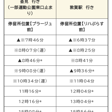
沓見 行き
（一部運動公園東口止ま
敦賀駅 行き
り）
停留所位置【プラージュ
停留所位置【リハぷらす
前】
前】
▲※7時46分
▲※6時37分
※8時07分（運）
▲※8時25分
▲8時46分*
※8時41分
※9時08分（運）
▲9時36分*
※10時34分（運）
※11時04分
11時16分*
12時04分*
12時16分*
13時04分*
15時08分*
15時56分*