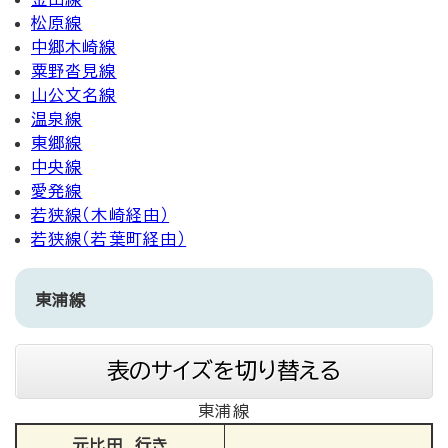
松原線
中郷木崎線
粟野沓見線
山公文名線
温泉線
東郷線
中央線
愛発線
若狭線（木崎経由）
若狭線（若葉町経由）
東浦線
表のサイズを切り替える
東浦線
元比田 行き