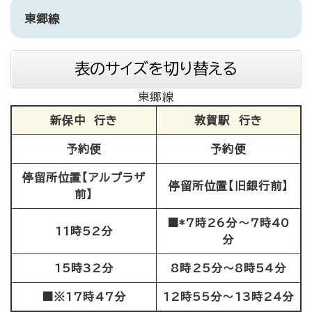
東郷線
表のサイズを切り替える
東郷線
新保中 行き
敦賀駅 行き
予約便
予約便
停留所位置【アルプラザ
停留所位置【旧銀行前】
前】
■*7時26分～7時40
11時52分
分
15時32分
8時25分～8時54分
■※17時47分
12時55分～13時24分