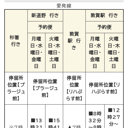
愛発線
新道野 行き
敦賀駅 行き
予約便
予約便
敦賀
杉箸
月曜
火曜
月曜
火曜
駅 行
行き
日​・水
日​・木
日​・水
日​・木
き
曜日​・
曜日​・
曜日​・
曜日​・
金曜
土曜
金曜
土曜
日​
日​
日​
日
停留所
停留所
停留所位置
位置【プ
位置
停留所位置【リ
【プラージュ
ラージュ
【リハぷ
ハぷらす前】
前】
前】
らす前】
■12
■8時
時27
■13
■15
32分
分～
※7時
時21
時41
▲7時
～8時