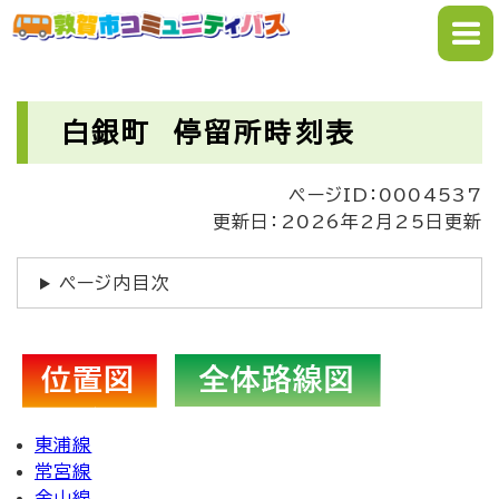
ペ
メニューを飛ばして本文へ
ー
ジ
の
本
先
文
白銀町 停留所時刻表
頭
で
ページID：0004537
す
更新日：2026年2月25日更新
。
ページ内目次
東浦線
常宮線
金山線