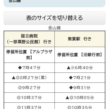
金山線
表のサイズを切り替える
金山線
国立病院
敦賀駅 行き
（一部粟野公民館） 行き
停留所位置 【アルプラザ
停留所位置 【旧銀行前】
前】
◆7時47分
▲※6時40分
▲◎8時27分（粟）
◆7時21分
◎9時27分
◆9時31分
◎10時37分
▲◎10時05分
◎11時37分
◎10時35分