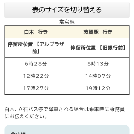
表のサイズを切り替える
常宮線
白木 行き
敦賀駅 行き
停留所位置 【アルプラザ
停留所位置 【旧銀行前】
前】
6時28分
8時13分
12時22分
14時07分
17時27分
19時12分
白木、立石バス停で降車される場合は乗車時に乗務員
にお伝えください。