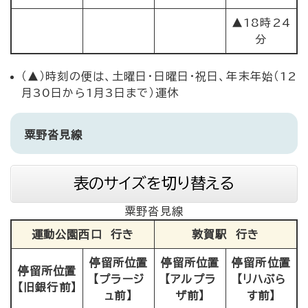
▲18時24
分
（▲）時刻の便は、土曜日・日曜日・祝日、年末年始（12
月30日から1月3日まで）運休
粟野沓見線
表のサイズを切り替える
粟野沓見線
運動公園西口 行き
敦賀駅 行き
停留所位置
停留所位置
停留所位置
停留所位置
【プラージ
【アルプラ
【リハぷら
【旧銀行前】
ュ前】
ザ前】
す前】