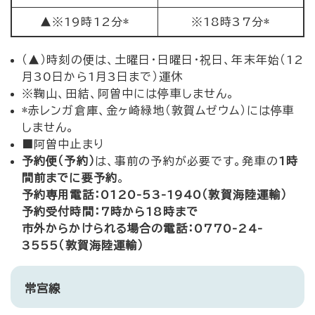
▲※19時12分*
※18時37分*
（▲）時刻の便は、土曜日・日曜日・祝日、年末年始（12
月30日から1月3日まで）運休
※鞠山、田結、阿曽中には停車しません。
*赤レンガ倉庫、金ヶ崎緑地（敦賀ムゼウム）には停車
しません。
■阿曽中止まり
予約便（予約）
は、事前の予約が必要です。発車の
1時
間前までに要予約
。
予約専用電話：0120-53-1940（敦賀海陸運輸）
予約受付時間：7時から18時まで
市外からかけられる場合の電話：0770-24-
3555（敦賀海陸運輸）
常宮線