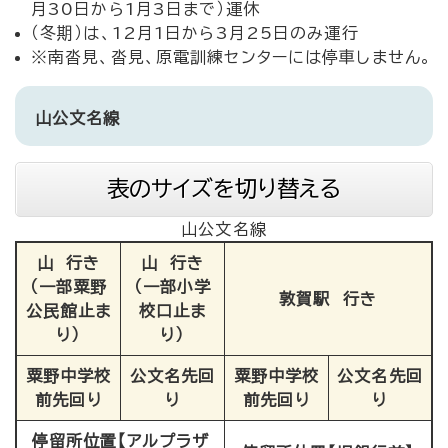
月30日から1月3日まで）運休
（冬期）は、12月1日から3月25日のみ運行
※南沓見、沓見、原電訓練センターには停車しません。
山公文名線
表のサイズを切り替える
山公文名線
山 行き
山 行き
（一部粟野
（一部小学
敦賀駅 行き
公民館止ま
校口止ま
り）
り）
粟野中学校
公文名先回
粟野中学校
公文名先回
前先回り
り
前先回り
り
停留所位置【アルプラザ