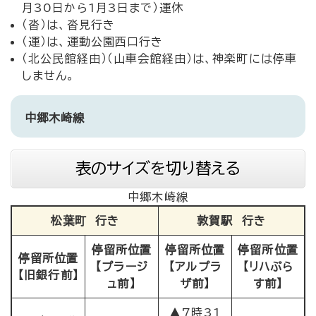
月30日から1月3日まで）運休
（沓）は、沓見行き
（運）は、運動公園西口行き
（北公民館経由）（山車会館経由）は、神楽町には停車
しません。
中郷木崎線
表のサイズを切り替える
中郷木崎線
松葉町 行き
敦賀駅 行き
停留所位置
停留所位置
停留所位置
停留所位置
【プラージ
【アルプラ
【リハぷら
【旧銀行前】
ュ前】
ザ前】
す前】
▲7時31