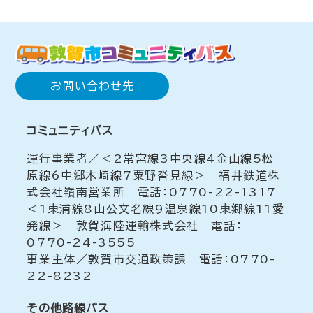
お問い合わせ先
コミュニティバス
運行事業者／＜2常宮線3中央線4金山線5松
原線6中郷木崎線7粟野沓見線＞ 福井鉄道株
式会社嶺南営業所 電話：0770-22-1317
＜1東浦線8山公文名線9温泉線10東郷線11愛
発線＞ 敦賀海陸運輸株式会社 電話：
0770-24-3555
事業主体／敦賀市交通政策課 電話：0770-
22-8232
その他路線バス