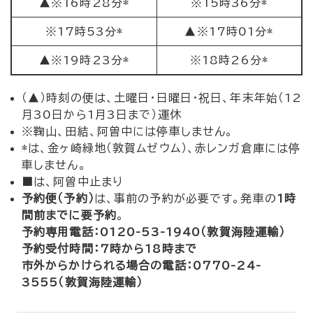
▲※16時28分*
※15時36分*
※17時53分*
▲※17時01分*
▲※19時23分*
※18時26分*
（▲）時刻の便は、土曜日・日曜日・祝日、年末年始（12
月30日から1月3日まで）運休
※鞠山、田結、阿曽中には停車しません。
*は、金ヶ崎緑地（敦賀ムゼウム）、赤レンガ倉庫には停
車しません。
■は、阿曽中止まり
予約便（予約）
は、事前の予約が必要です。発車の
1時
間前までに要予約
。
予約専用電話：0120-53-1940（敦賀海陸運輸）
予約受付時間：7時から18時まで
市外からかけられる場合の電話：0770-24-
3555（敦賀海陸運輸）