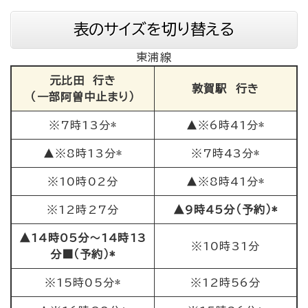
表のサイズを切り替える
東浦線
元比田 行き
敦賀駅 行き
（一部阿曽中止まり）
※7時13分*
▲※6時41分*
▲※8時13分*
※7時43分*
※10時02分
▲※8時41分*
※12時27分
▲9時45分（予約）*
▲14時05分～14時13
※10時31分
分■（予約）*
※15時05分*
※12時56分