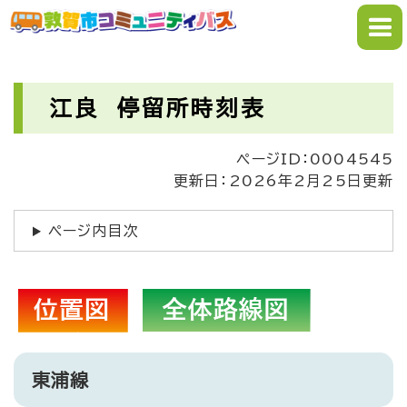
ペ
メニューを飛ばして本文へ
ー
ジ
の
本
先
文
江良 停留所時刻表
頭
で
ページID：0004545
す
更新日：2026年2月25日更新
。
ページ内目次
東浦線