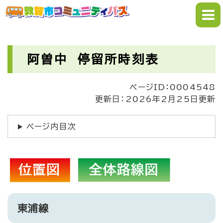
ペ
メニューを飛ばして本文へ
ー
ジ
の
本
先
文
阿曽中 停留所時刻表
頭
で
ページID：0004548
す
更新日：2026年2月25日更新
。
ページ内目次
東浦線