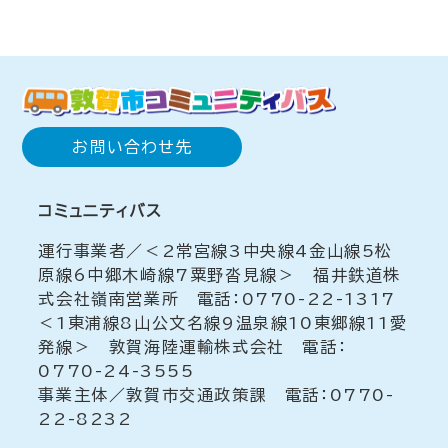
お問い合わせ先
コミュニティバス
運行事業者／＜2常宮線3中央線4金山線5松
原線6中郷木崎線7粟野沓見線＞ 福井鉄道株
式会社嶺南営業所 電話：0770-22-1317
＜1東浦線8山公文名線9温泉線10東郷線11愛
発線＞ 敦賀海陸運輸株式会社 電話：
0770-24-3555
事業主体／敦賀市交通政策課 電話：0770-
22-8232