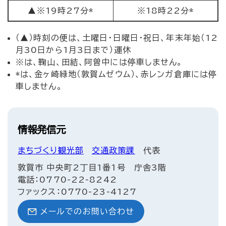
▲※19時27分*
※18時22分*
（▲）時刻の便は、土曜日・日曜日・祝日、年末年始（12
月30日から1月3日まで）運休
※は、鞠山、田結、阿曽中には停車しません。
*は、金ヶ崎緑地（敦賀ムゼウム）、赤レンガ倉庫には停
車しません。
情報発信元
まちづくり観光部
交通政策課
代表
敦賀市 中央町2丁目1番1号 庁舎3階
電話：0770-22-8242
ファックス：0770-23-4127
メールでのお問い合わせ