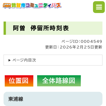
ペ
メニューを飛ばして本文へ
ー
ジ
の
本
先
文
阿曽 停留所時刻表
頭
で
ページID：0004549
す
更新日：2026年2月25日更新
。
ページ内目次
東浦線