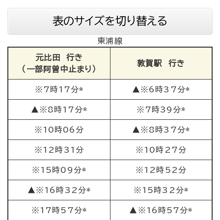
表のサイズを切り替える
東浦線
元比田 行き
敦賀駅 行き
（一部阿曽中止まり）
※7時17分*
▲※6時37分*
▲※8時17分*
※7時39分*
※10時06分
▲※8時37分*
※12時31分
※10時27分
※15時09分*
※12時52分
▲※16時32分*
※15時32分*
※17時57分*
▲※16時57分*