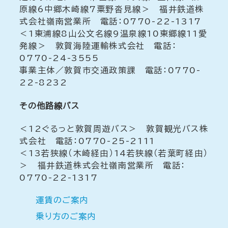
原線6中郷木崎線7粟野沓見線＞ 福井鉄道株
式会社嶺南営業所 電話：0770-22-1317
＜1東浦線8山公文名線9温泉線10東郷線11愛
発線＞ 敦賀海陸運輸株式会社 電話：
0770-24-3555
事業主体／敦賀市交通政策課 電話：0770-
22-8232
その他路線バス
＜12ぐるっと敦賀周遊バス＞ 敦賀観光バス株
式会社 電話：0770-25-2111
＜13若狭線（木崎経由）14若狭線（若葉町経由）
＞ 福井鉄道株式会社嶺南営業所 電話：
0770-22-1317
運賃のご案内
乗り方のご案内