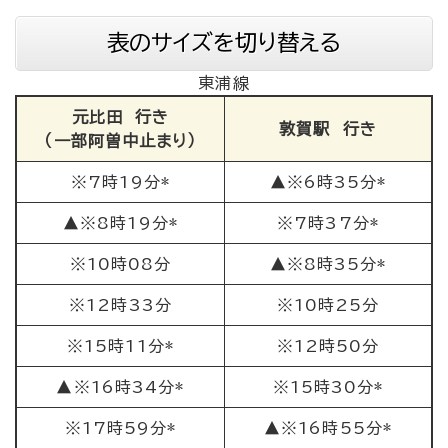
表のサイズを切り替える
東浦線
元比田 行き
敦賀駅 行き
（一部阿曽中止まり）
※7時19分*
▲※6時35分*
▲※8時19分*
※7時37分*
※10時08分
▲※8時35分*
※12時33分
※10時25分
※15時11分*
※12時50分
▲※16時34分*
※15時30分*
※17時59分*
▲※16時55分*