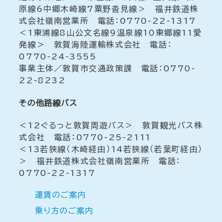
原線6中郷木崎線7粟野沓見線＞ 福井鉄道株
式会社嶺南営業所 電話：0770-22-1317
＜1東浦線8山公文名線9温泉線10東郷線11愛
発線＞ 敦賀海陸運輸株式会社 電話：
0770-24-3555
事業主体／敦賀市交通政策課 電話：0770-
22-8232
その他路線バス
＜12ぐるっと敦賀周遊バス＞ 敦賀観光バス株
式会社 電話：0770-25-2111
＜13若狭線（木崎経由）14若狭線（若葉町経由）
＞ 福井鉄道株式会社嶺南営業所 電話：
0770-22-1317
運賃のご案内
乗り方のご案内