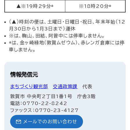
▲※19時29分*
※18時20分*
（▲）時刻の便は、土曜日・日曜日・祝日、年末年始（12
月30日から1月3日まで）運休
※は、鞠山、田結、阿曽中には停車しません。
*は、金ヶ崎緑地（敦賀ムゼウム）、赤レンガ倉庫には停
車しません。
情報発信元
まちづくり観光部
交通政策課
代表
敦賀市 中央町2丁目1番1号 庁舎3階
電話：0770-22-8242
ファックス：0770-23-4127
メールでのお問い合わせ