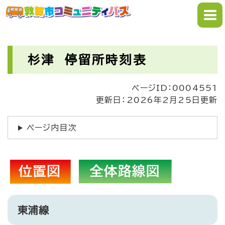
ペ
メニューを飛ばして本文へ
ー
ジ
の
本
先
文
杉津 停留所時刻表
頭
で
ページID：0004551
す
更新日：2026年2月25日更新
。
ページ内目次
東浦線