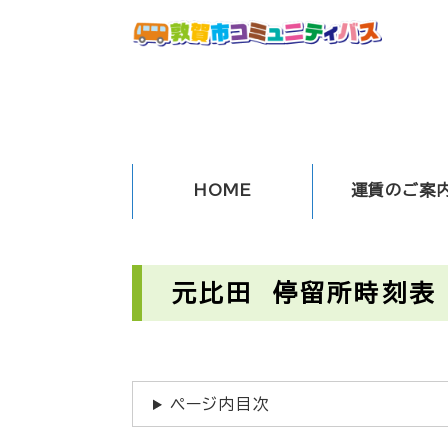
ペ
ー
ジ
の
先
頭
で
す
HOME
運賃のご案
。
本
文
元比田 停留所時刻表
ページ内目次