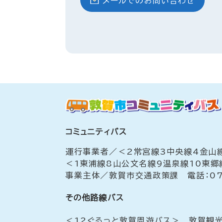
メールでのお問い合わせ
コミュニティバス
運行事業者／＜2常宮線3中央線4金山線
＜1東浦線8山公文名線9温泉線10東郷線
事業主体／敦賀市交通政策課 電話：077
その他路線バス
＜12ぐるっと敦賀周遊バス＞ 敦賀観光バ