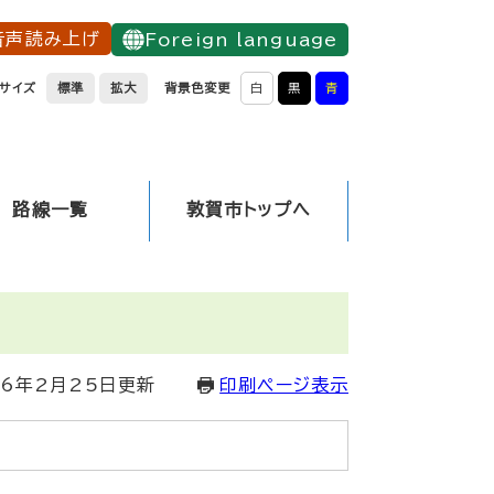
音声読み上げ
Foreign language
サイズ
標準
拡大
背景色変更
白
黒
青
路線一覧
敦賀市トップへ
26年2月25日更新
印刷ページ表示