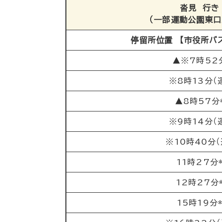
沓見 行き
（一部運動公園東口
停留所位置 【市役所バ
▲※7時52
※8時13分（
▲8時57分
※9時14分（
※10時40分（
11時27分
12時27分
15時19分