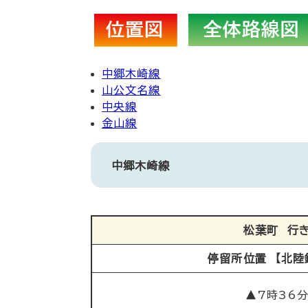
中郷木崎線
山公文名線
中央線
金山線
中郷木崎線
松葉町 行
停留所位置 【北陸
▲7時36