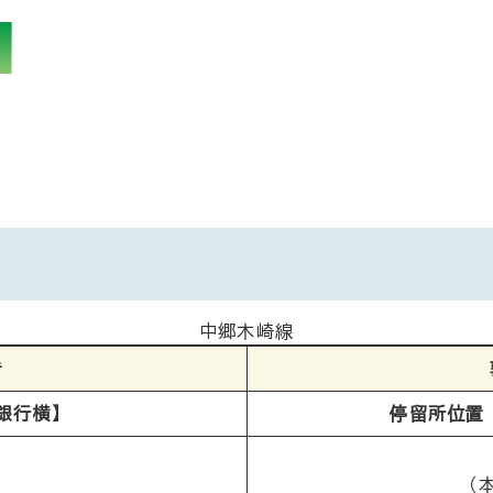
中郷木崎線
き
銀行横】
停留所位置 
分
（