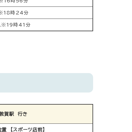
※16時56分
※18時24分
▲※19時41分
敦賀駅 行き
置 【スポーツ店前】