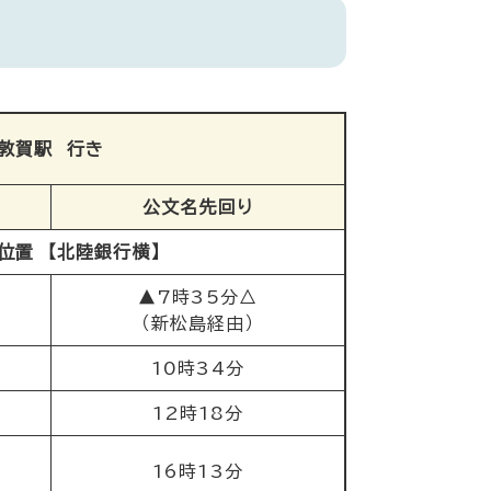
敦賀駅 行き
公文名先回り
位置 【北陸銀行横】
▲7時35分△
（新松島経由）
10時34分
12時18分
16時13分