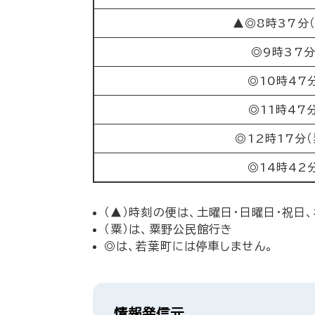
▲◎8時37分（
◎9時37
◎10時47
◎11時47
◎12時17分（
◎14時42
（▲）時刻の便は、土曜日・日曜日・祝日
（粟）は、粟野公民館行き
◎は、若葉町には停車しません。
情報発信元