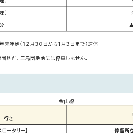
運）
運）
分
、年末年始（12月30日から1月3日まで）運休
開団地前、三島団地前には停車しません。
金山線
） 行き
スロータリー】
停留所位