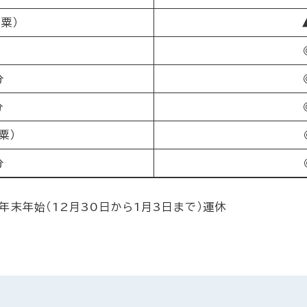
粟）
分
分
分
粟）
分
、年末年始（12月30日から1月3日まで）運休