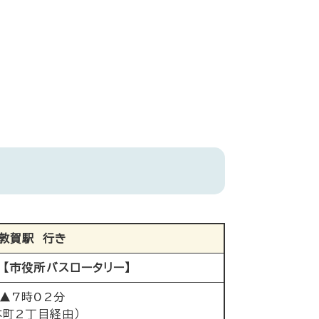
敦賀駅 行き
【市役所バスロータリー】
▲7時02分
本町2丁目経由）