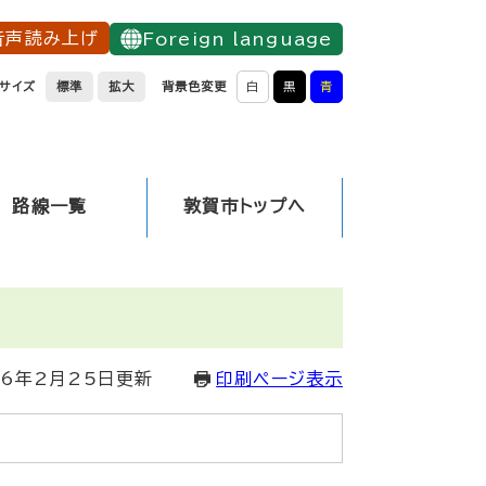
音声読み上げ
Foreign language
サイズ
標準
拡大
背景色変更
白
黒
青
路線一覧
敦賀市トップへ
26年2月25日更新
印刷ページ表示