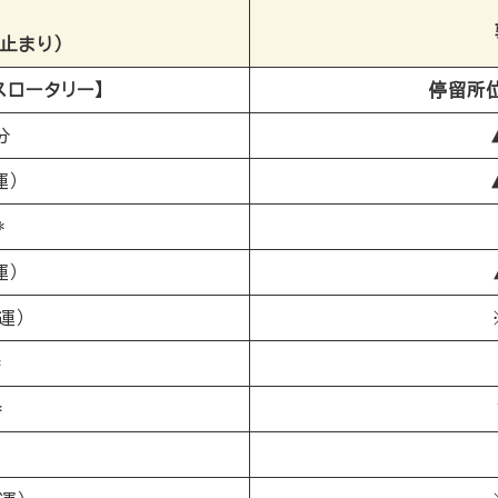
止まり）
スロータリー】
停留所位
分
運）
*
運）
運）
*
*
*