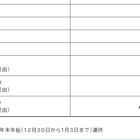
経由）
分
経由）
分
経由）
、年末年始（12月30日から1月3日まで）運休