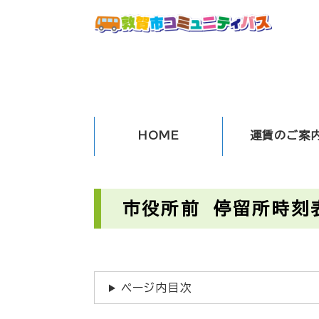
ペ
ー
ジ
の
先
頭
で
す
HOME
運賃のご案
。
本
文
市役所前 停留所時刻
ページ内目次