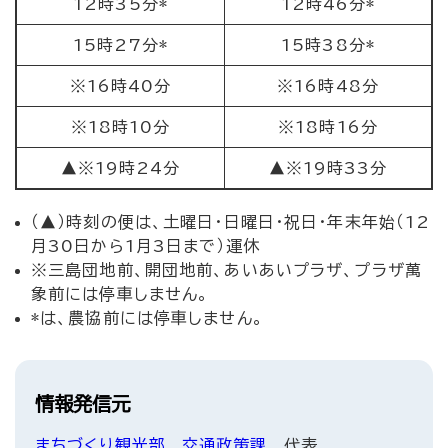
12時35分*
12時46分*
15時27分*
15時38分*
※16時40分
※16時48分
※18時10分
※18時16分
▲※19時24分
▲※19時33分
（▲）時刻の便は、土曜日・日曜日・祝日・年末年始（12
月30日から1月3日まで）運休
※三島団地前、開団地前、あいあいプラザ、プラザ萬
象前には停車しません。
*は、農協前には停車しません。
情報発信元
まちづくり観光部
交通政策課
代表