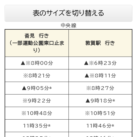
表のサイズを切り替える
中央線
沓見 行き
（一部運動公園東口止ま
敦賀駅 行き
り）
▲※8時00分
▲※6時23分
※8時21分
▲※8時11分
▲9時05分*
※8時27分
※9時22分
▲9時18分*
※10時48分
※10時51分
11時35分*
11時46分*