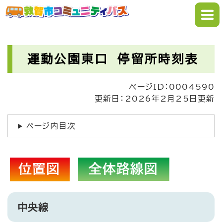
ペ
メニューを飛ばして本文へ
ー
ジ
の
本
先
文
運動公園東口 停留所時刻表
頭
で
ページID：0004590
す
更新日：2026年2月25日更新
。
ページ内目次
中央線