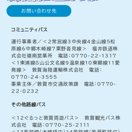
お問い合わせ先
コミュニティバス
運行事業者／＜2常宮線3中央線4金山線5松
原線6中郷木崎線7粟野沓見線＞ 福井鉄道株
式会社嶺南営業所 電話：0770-22-1317
＜1東浦線8山公文名線9温泉線10東郷線11愛
発線＞ 敦賀海陸運輸株式会社 電話：
0770-24-3555
事業主体／敦賀市交通政策課 電話：0770-
22-8232
その他路線バス
＜12ぐるっと敦賀周遊バス＞ 敦賀観光バス株
式会社 電話：0770-25-2111
＜13若狭線（木崎経由）14若狭線（若葉町経由）