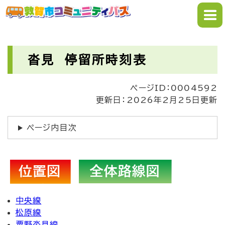
ペ
メニューを飛ばして本文へ
ー
ジ
の
本
先
文
沓見 停留所時刻表
頭
で
ページID：0004592
す
更新日：2026年2月25日更新
。
ページ内目次
中央線
松原線
粟野沓見線