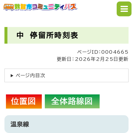
ペ
メニューを飛ばして本文へ
ー
ジ
の
本
先
文
中 停留所時刻表
頭
で
ページID：0004665
す
更新日：2026年2月25日更新
。
ページ内目次
温泉線