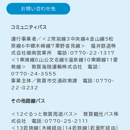
お問い合わせ先
コミュニティバス
運行事業者／＜2常宮線3中央線4金山線5松
原線6中郷木崎線7粟野沓見線＞ 福井鉄道株
式会社嶺南営業所 電話：0770-22-1317
＜1東浦線8山公文名線9温泉線10東郷線11愛
発線＞ 敦賀海陸運輸株式会社 電話：
0770-24-3555
事業主体／敦賀市交通政策課 電話：0770-
22-8232
その他路線バス
＜12ぐるっと敦賀周遊バス＞ 敦賀観光バス株
式会社 電話：0770-25-2111
＜13若狭線（木崎経由）14若狭線（若葉町経由）