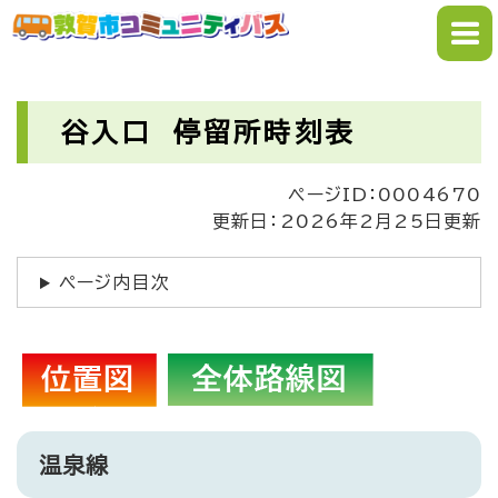
ペ
メニューを飛ばして本文へ
ー
ジ
の
本
先
文
谷入口 停留所時刻表
頭
で
ページID：0004670
す
更新日：2026年2月25日更新
。
ページ内目次
温泉線