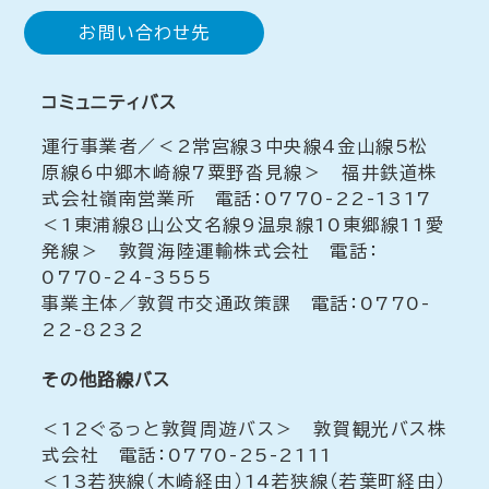
お問い合わせ先
コミュニティバス
運行事業者／＜2常宮線3中央線4金山線5松
原線6中郷木崎線7粟野沓見線＞ 福井鉄道株
式会社嶺南営業所 電話：0770-22-1317
＜1東浦線8山公文名線9温泉線10東郷線11愛
発線＞ 敦賀海陸運輸株式会社 電話：
0770-24-3555
事業主体／敦賀市交通政策課 電話：0770-
22-8232
その他路線バス
＜12ぐるっと敦賀周遊バス＞ 敦賀観光バス株
式会社 電話：0770-25-2111
＜13若狭線（木崎経由）14若狭線（若葉町経由）