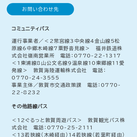
お問い合わせ先
コミュニティバス
運行事業者／＜2常宮線3中央線4金山線5松
原線6中郷木崎線7粟野沓見線＞ 福井鉄道株
式会社嶺南営業所 電話：0770-22-1317
＜1東浦線8山公文名線9温泉線10東郷線11愛
発線＞ 敦賀海陸運輸株式会社 電話：
0770-24-3555
事業主体／敦賀市交通政策課 電話：0770-
22-8232
その他路線バス
＜12ぐるっと敦賀周遊バス＞ 敦賀観光バス株
式会社 電話：0770-25-2111
＜13若狭線（木崎経由）14若狭線（若葉町経由）