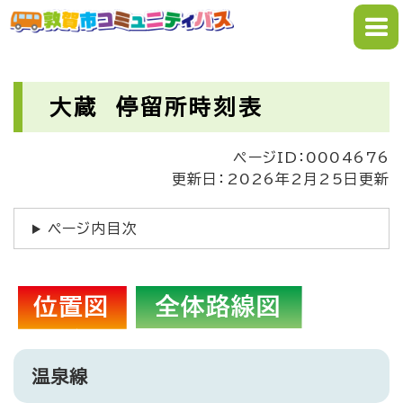
ペ
メニューを飛ばして本文へ
ー
ジ
の
本
先
文
大蔵 停留所時刻表
頭
で
ページID：0004676
す
更新日：2026年2月25日更新
。
ページ内目次
温泉線