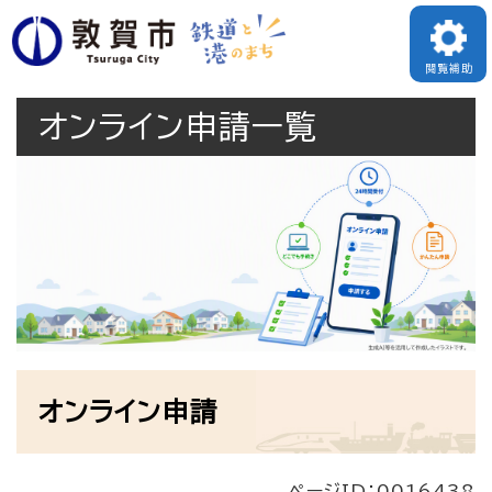
ペ
ー
閲覧補助
ジ
オンライン申請一覧
の
先
頭
で
す
。
本
オンライン申請
文
ページID：0016438