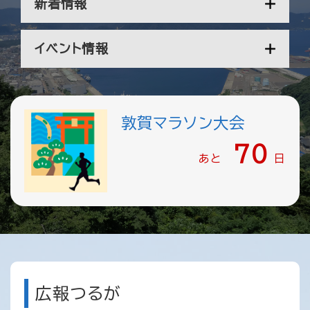
新着情報
イベント情報
敦賀マラソン大会
70
あと
日
広報つるが