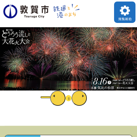
ペ
ー
閲覧補助
ジ
の
先
頭
で
す
。
本
文