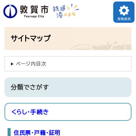
ペ
メニューを飛ばして本文へ
ー
閲覧補助
ジ
本
の
サイトマップ
文
先
頭
ページ内目次
で
す
。
分類でさがす
くらし・手続き
住民票・戸籍・証明