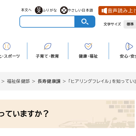
本文へ
音声読み上
ふりがな
やさしい日本語
文字サイズ
標準
化・スポーツ
子育て・教育
健康・福祉
安心・安
>
福祉保健部
>
長寿健康課
>
「ヒアリングフレイル」を知ってい
知っていますか？