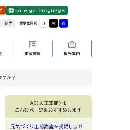
げ
Foreign language
拡大
背景色変更
白
黒
青
全
市政情報
観光案内
ますか？
AI（人工知能）は
こんなページをおすすめします
元気づくり出前講座を受講しませ