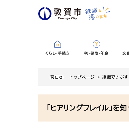
ペ
ー
ジ
の
先
頭
で
す
くらし・手続き
税・保険・年金
文
。
トップページ
>
組織でさがす
現在地
本
文
「ヒアリングフレイル」を