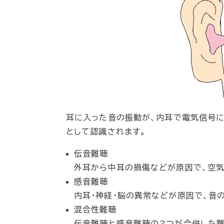
耳に入った音の振動が、内耳で電気信号に
として認識されます。
伝音難聴
外耳から中耳の損傷などが原因で、空気
感音難聴
内耳・神経・脳の異常などが原因で、音
混合性難聴
伝音難聴と感音難聴の2つが合併した難