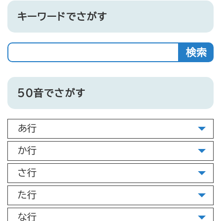
キーワードでさがす
キ
ー
ワ
ー
50音でさがす
ド
を
あ行
入
力
か行
さ行
た行
な行