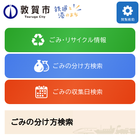
ペ
メニューを飛ばして本文へ
ー
閲覧補助
ジ
本
の
ごみ・リサイクル情報
文
先
頭
ごみの分け方検索
で
す
。
ごみの収集日検索
ごみの分け方検索