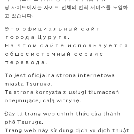
당 사이트에서는 사이트 전체의 번역 서비스를 도입하
고 있습니다.
Это официальный сайт
города Цуруга.
На этом сайте используется
общесистемный сервис
перевода.
To jest oficjalna strona internetowa
miasta Tsuruga.
Ta strona korzysta z usługi tłumaczeń
obejmującej całą witrynę.
Đây là trang web chính thức của thành
phố Tsuruga.
Trang web này sử dụng dịch vụ dịch thuật