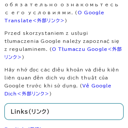
обязательно ознакомьтесь
с его условиями. (
О Google
Translate
＜外部リンク＞
)
Przed skorzystaniem z usługi
tłumaczenia Google należy zapoznać się
z regulaminem. (
O Tłumaczu Google
＜外部
リンク＞
)
Hãy nhớ đọc các điều khoản và điều kiện
liên quan đến dịch vụ dịch thuật của
Google trước khi sử dụng. (
Về Google
Dịch
＜外部リンク＞
)
Links（リンク）