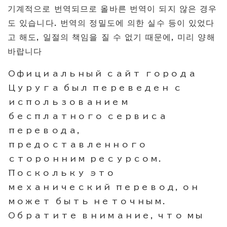
기계적으로 번역되므로 올바른 번역이 되지 않은 경우
도 있습니다. 번역의 정밀도에 의한 실수 등이 있었다
고 해도, 일절의 책임을 질 수 없기 때문에, 미리 양해
바랍니다
Официальный сайт города
Цуруга был переведен с
использованием
бесплатного сервиса
перевода,
предоставленного
сторонним ресурсом.
Поскольку это
механический перевод, он
может быть неточным.
Обратите внимание, что мы