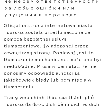
не несем ответственности
за любые ошибки или
упущения в переводе.
Oficjalna strona internetowa miasta
Tsuruga została przetłumaczona za
pomocą bezpłatnej usługi
tłumaczeniowej świadczonej przez
zewnętrzną stronę. Ponieważ jest to
tłumaczenie mechaniczne, może ono być
niedokładne. Prosimy pamiętać, że nie
ponosimy odpowiedzialności za
jakiekolwiek błędy lub pominięcia w
tłumaczeniu.
Trang web chính thức của thành phố
Tsuruga đã được dịch bằng dịch vụ dịch