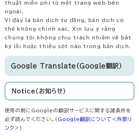
thuật miễn phí từ một trang web bên
ngoài.
Vì đây là bản dịch tự động, bản dịch có
thể không chính xác. Xin lưu ý rằng
chúng tôi không chịu trách nhiệm về bất
kỳ lỗi hoặc thiếu sót nào trong bản dịch.
Google Translate（Google翻訳）
Notice（お知らせ）
使用の前にGoogleの翻訳サービスに関する諸条件を
必ず読んでください。(
Google翻訳について
＜外部リ
ンク＞
)