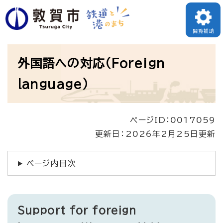
ペ
ー
閲覧補助
ジ
本
の
外国語への対応（Foreign
文
先
language）
頭
で
ページID：0017059
す
更新日：2026年2月25日更新
。
ページ内目次
Support for foreign