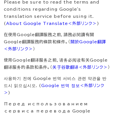
Please be sure to read the terms and
conditions regarding Google's
translation service before using it.
(
About Google Translate
＜外部リンク＞
)
在使用Google翻譯服務之前，請務必閱讀有關
Google翻譯服務的條款和條件。（
關於Google翻譯
＜外部リンク＞
）
使用Google翻译服务之前，请务必阅读有关Google
翻译服务的条款和条件。（
关于谷歌翻译
＜外部リンク＞
）
사용하기 전에 Google 번역 서비스 관련 약관을 반
드시 읽으십시오. (
Google 번역 정보
＜外部リンク
＞
)
Перед использованием
сервиса перевода Google