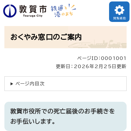
ペ
ー
閲覧補助
ジ
本
の
おくやみ窓口のご案内
文
先
頭
ページID：0001001
で
更新日：2026年2月25日更新
す
。
ページ内目次
敦賀市役所での死亡届後のお手続きを
お手伝いします。