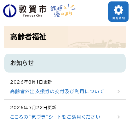
ペ
ー
閲覧補助
ジ
本
の
高齢者福祉
文
先
頭
で
お知らせ
す
。
2026年8月1日更新
高齢者外出支援券の交付及び利用について
2026年7月22日更新
こころの“気づき”シートをご活用ください