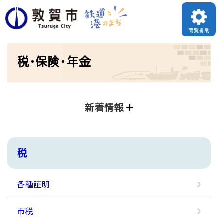
ペ
メニューを飛ばして本文へ
ー
閲覧補助
ジ
本
の
税・保険・年金
文
先
頭
で
新着情報
す
。
税
各種証明
市税