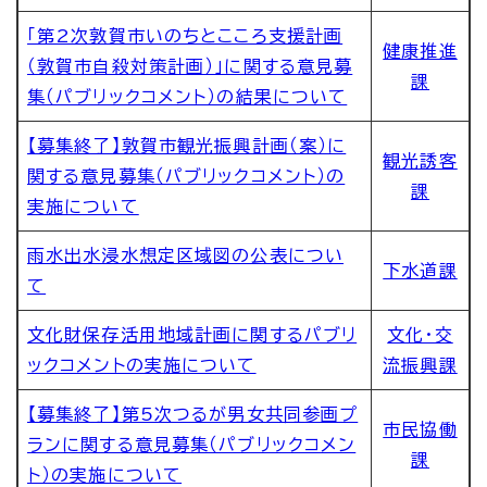
「第2次敦賀市いのちとこころ支援計画
健康推進
（敦賀市自殺対策計画）」に関する意見募
課
集（パブリックコメント）の結果について
【募集終了】敦賀市観光振興計画（案）に
観光誘客
関する意見募集（パブリックコメント）の
課
実施について
雨水出水浸水想定区域図の公表につい
下水道課
て
文化財保存活用地域計画に関するパブリ
文化・交
ックコメントの実施について
流振興課
【募集終了】第5次つるが男女共同参画プ
市民協働
ランに関する意見募集（パブリックコメン
課
ト）の実施について