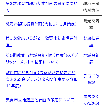
第3次敦賀市環境基本計画の策定につい
環境廃棄
て
物対策課
観光交流
敦賀市観光振興計画（令和5年3月策定）
課
第3次健康つるが21（敦賀市健康増進計
健康推進
画）
課
第5期敦賀市地域福祉計画（原案）のパブ
地域福祉
リックコメントの結果について
課
敦賀市こども計画（つるがいきいきこど
子育て政
も未来総合プラン）（令和7年度から令和
策課
11年度）
まちづく
敦賀市立地適正化計画の策定について
り推進課