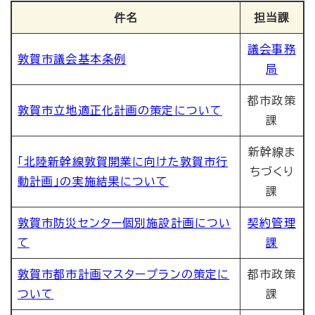
件名
担当課
議会事務
敦賀市議会基本条例
局
都市政策
敦賀市立地適正化計画の策定について
課
新幹線ま
「北陸新幹線敦賀開業に向けた敦賀市行
ちづくり
動計画」の実施結果について
課
敦賀市防災センター個別施設計画につい
契約管理
て
課
敦賀市都市計画マスタープランの策定に
都市政策
ついて
課