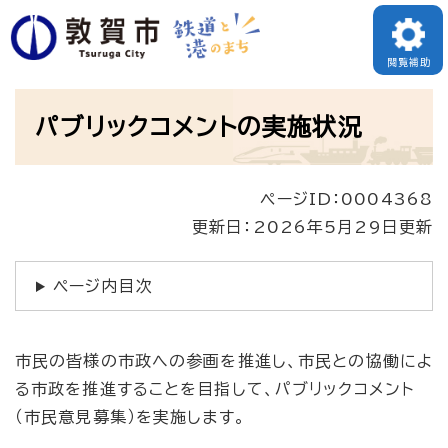
ペ
ー
閲覧補助
ジ
本
の
パブリックコメントの実施状況
文
先
頭
ページID：0004368
で
更新日：2026年5月29日更新
す
。
ページ内目次
市民の皆様の市政への参画を推進し、市民との協働によ
る市政を推進することを目指して、パブリックコメント
（市民意見募集）を実施します。