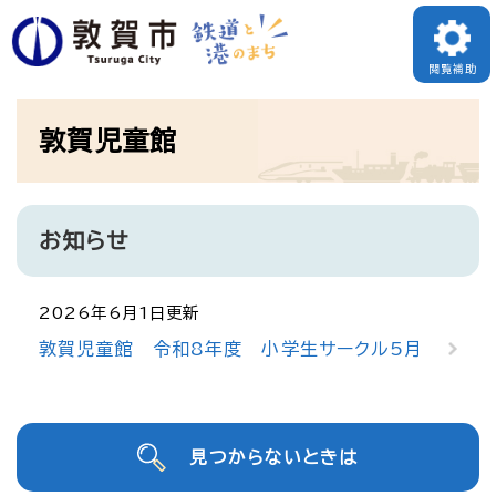
ペ
ー
閲覧補助
ジ
本
の
敦賀児童館
文
先
頭
で
お知らせ
す
。
2026年6月1日更新
敦賀児童館 令和8年度 小学生サークル5月
見つからないときは