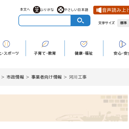
本文へ
音声読み上
ふりがな
やさしい日本語
文字サイズ
標準
化・スポーツ
子育て・教育
健康・福祉
安心・安
>
市政情報
>
事業者向け情報
>
河川工事