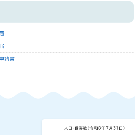
届
届
申請書
人口・世帯数
（令和8年7月31日）