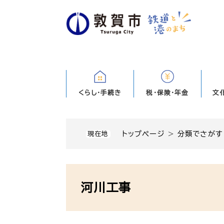
ペ
ー
ジ
の
先
頭
で
す
くらし・手続き
税・保険・年金
文
。
トップページ
>
分類でさがす
現在地
本
文
河川工事