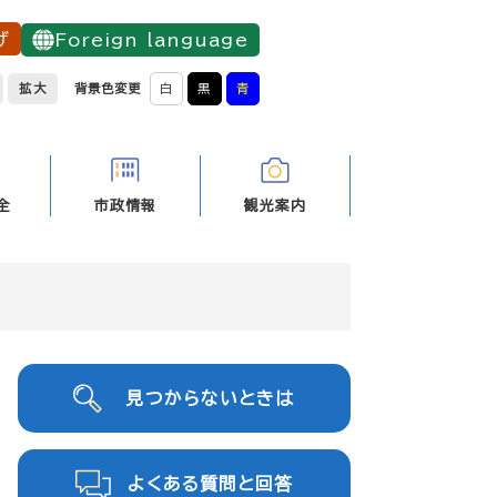
げ
Foreign language
拡大
背景色変更
白
黒
青
全
市政情報
観光案内
見つからないときは
よくある質問と回答