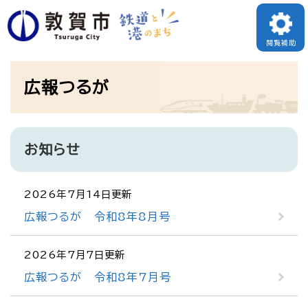
ペ
ー
閲覧補助
ジ
本
の
広報つるが
文
先
頭
で
お知らせ
す
。
2026年7月14日更新
広報つるが 令和8年8月号
2026年7月7日更新
広報つるが 令和8年7月号