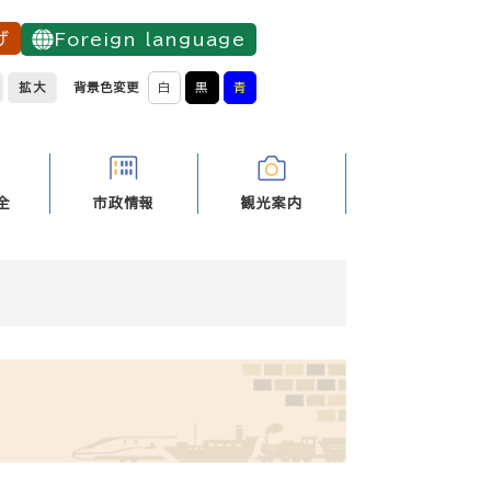
げ
Foreign language
拡大
背景色変更
白
黒
青
全
市政情報
観光案内