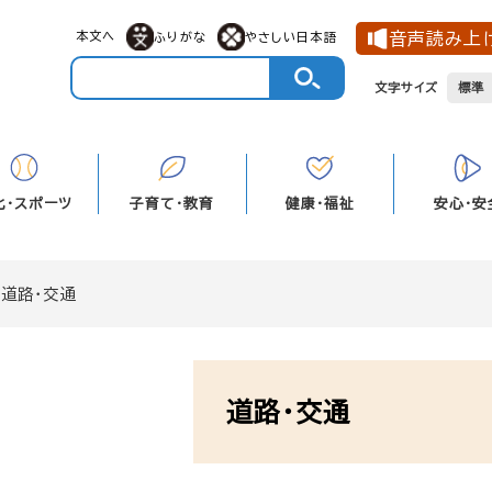
メニューを飛ばして本文へ
本文へ
音声読み上
ふりがな
やさしい日本語
文字サイズ
標準
化・スポーツ
子育て・教育
健康・福祉
安心・安
>
道路・交通
本
文
道路・交通