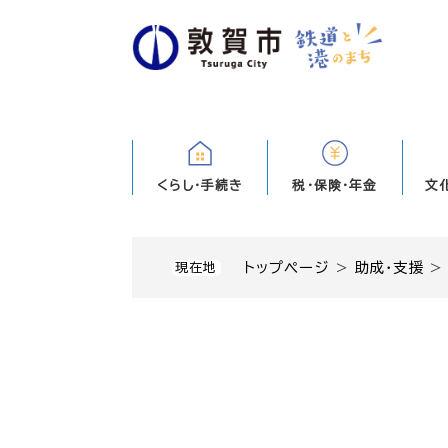
ペ
ー
ジ
の
先
頭
で
す
くらし・手続き
税・保険・年金
文
。
トップページ
>
助成・支援
現在地