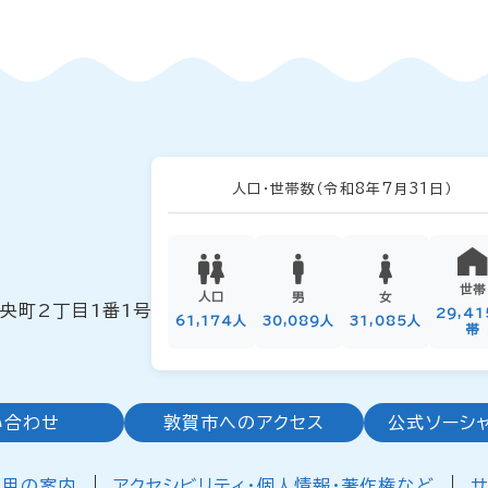
人口・世帯数
（令和8年7月31日）
世帯
人口
男
女
中央町2丁目1番1号
29,4
61,174人
30,089人
31,085人
帯
い合わせ
敦賀市へのアクセス
公式ソーシ
利用の案内
アクセシビリティ・個人情報・著作権など
サ