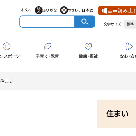
メニューを飛ばして本文へ
本文へ
音声読み上
ふりがな
やさしい日本語
文字サイズ
標準
化・スポーツ
子育て・教育
健康・福祉
安心・安
>
住まい
本
文
住まい