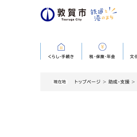
ペ
ー
ジ
の
先
頭
で
す
くらし・手続き
税・保険・年金
文
。
トップページ
>
助成・支援
現在地