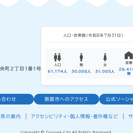
人口・世帯数
（令和8年7月31日）
世帯
人口
男
女
中央町2丁目1番1号
29,4
61,174人
30,089人
31,085人
帯
い合わせ
敦賀市へのアクセス
公式ソーシ
利用の案内
アクセシビリティ・個人情報・著作権など
サ
Copyright © Tsuruga City All Rights Reserved.