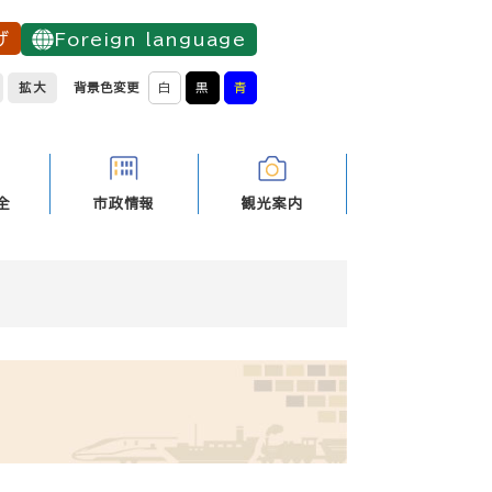
げ
Foreign language
拡大
背景色変更
白
黒
青
全
市政情報
観光案内