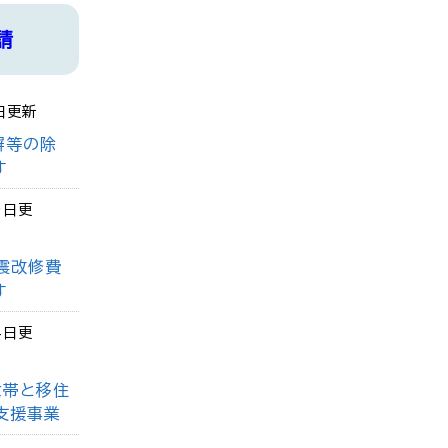
請
日更新
塀等の除
す
9日更
震改修費
す
4日更
世帯と移住
支援事業