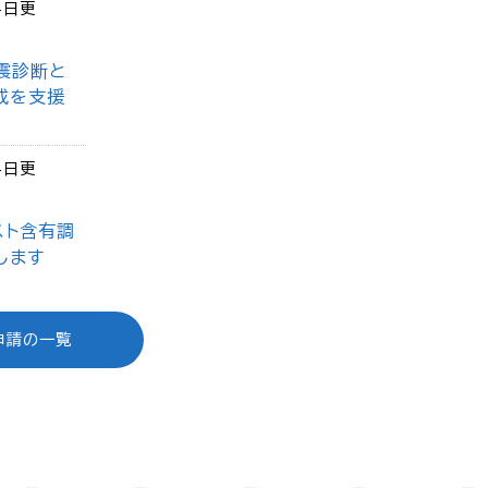
4日更
震診断と
成を支援
4日更
スト含有調
します
申請の一覧