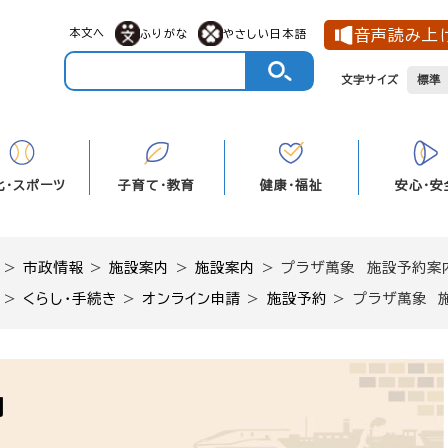
本文へ
音声読み上
ふりがな
やさしい日本語
文字サイズ
標準
化・スポーツ
子育て・教育
健康・福祉
安心・安
>
市政情報
>
施設案内
>
施設案内
>
プラザ萬象 施設予約案
>
くらし・手続き
>
オンライン申請
>
施設予約
>
プラザ萬象 
内