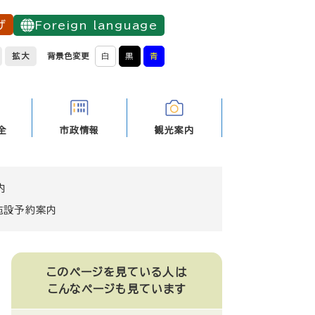
げ
Foreign language
拡大
背景色変更
白
黒
青
全
市政情報
観光案内
内
施設予約案内
このページを見ている人は
こんなページも見ています