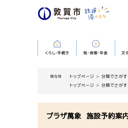
ペ
ー
ジ
の
先
頭
で
す
くらし・手続き
税・保険・年金
文
。
トップページ
>
分類でさがす
現在地
トップページ
>
分類でさがす
本
文
プラザ萬象 施設予約案