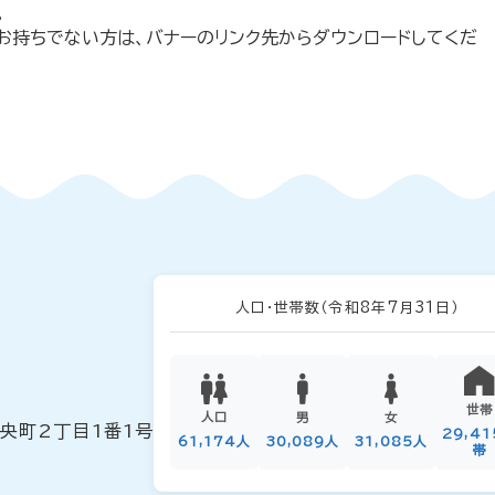
。
erをお持ちでない方は、バナーのリンク先からダウンロードしてくだ
人口・世帯数
（令和8年7月31日）
世帯
人口
男
女
中央町2丁目1番1号
29,4
61,174人
30,089人
31,085人
帯