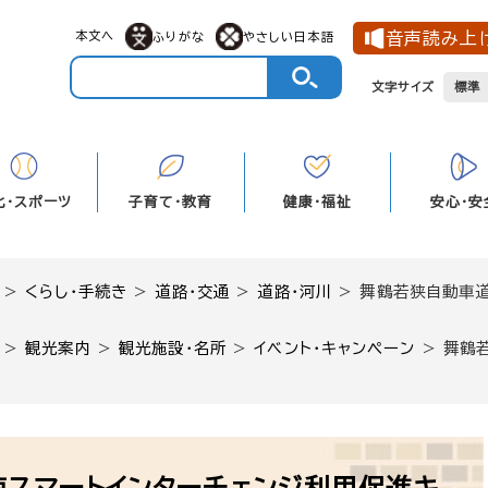
本文へ
音声読み上
ふりがな
やさしい日本語
文字サイズ
標準
化・スポーツ
子育て・教育
健康・福祉
安心・安
>
くらし・手続き
>
道路・交通
>
道路・河川
>
舞鶴若狭自動車道
>
観光案内
>
観光施設・名所
>
イベント・キャンペーン
>
舞鶴