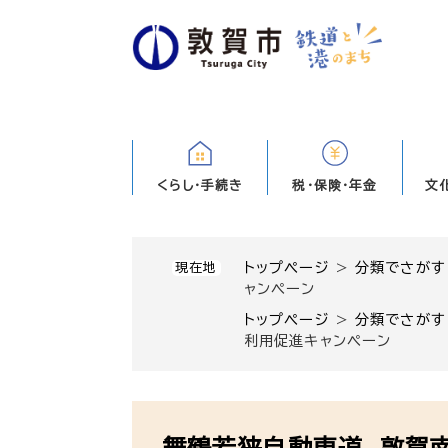
ペ
ー
ジ
の
先
頭
で
す
くらし・手続き
税・保険・年金
文
。
トップページ
>
分類でさがす
現在地
ャンペーン
トップページ
>
分類でさがす
利用促進キャンペーン
本
文