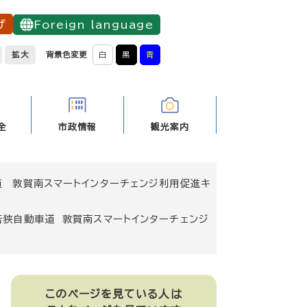
げ
Foreign language
拡大
背景色変更
白
黒
青
全
市政情報
観光案内
 敦賀南スマートインターチェンジ利用促進キ
若狭自動車道 敦賀南スマートインターチェンジ
このページを見ている人は