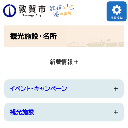
ペ
ー
閲覧補助
ジ
本
の
観光施設・名所
文
先
頭
で
新着情報
す
。
イベント・キャンペーン
観光施設