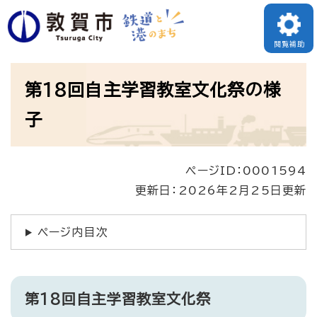
ペ
ー
閲覧補助
ジ
本
の
第18回自主学習教室文化祭の様
文
先
子
頭
で
ページID：0001594
す
更新日：2026年2月25日更新
。
ページ内目次
第18回自主学習教室文化祭