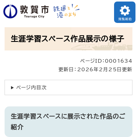
ペ
ー
閲覧補助
ジ
本
の
生涯学習スペース作品展示の様子
文
先
頭
ページID：0001634
で
更新日：2026年2月25日更新
す
。
ページ内目次
生涯学習スペースに展示された作品のご
紹介