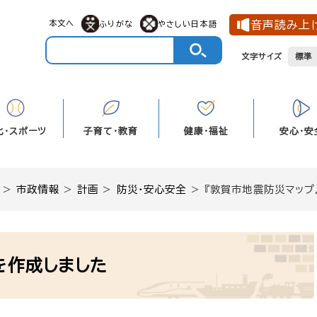
本文へ
音声読み上
ふりがな
やさしい日本語
文字サイズ
標準
化・スポーツ
子育て・教育
健康・福祉
安心・安
>
市政情報
>
計画
>
防災・安心安全
>
『敦賀市地震防災マップ
を作成しました