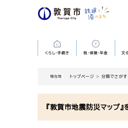
ペ
ー
ジ
の
先
頭
で
す
くらし・手続き
税・保険・年金
文
。
トップページ
>
分類でさがす
現在地
本
文
『敦賀市地震防災マップ』