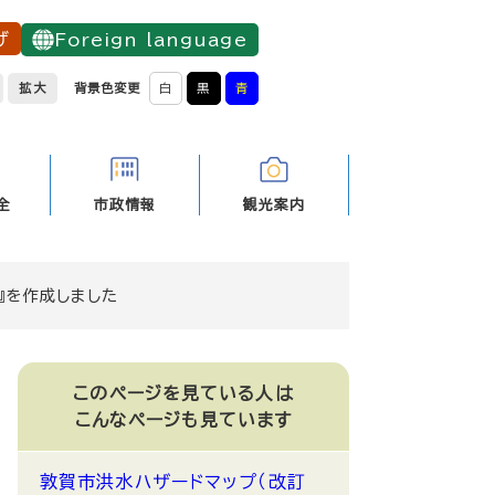
げ
Foreign language
拡大
背景色変更
白
黒
青
全
市政情報
観光案内
』を作成しました
このページを見ている人は
こんなページも見ています
敦賀市洪水ハザードマップ（改訂