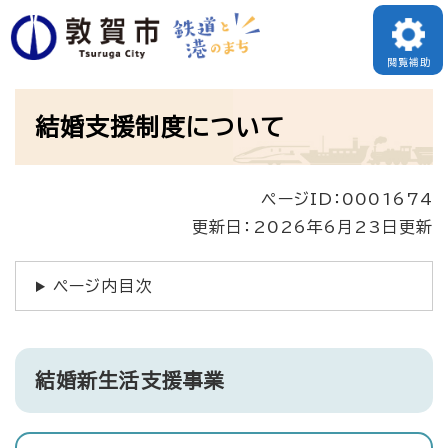
ペ
ー
閲覧補助
ジ
本
の
結婚支援制度について
文
先
頭
ページID：0001674
で
更新日：2026年6月23日更新
す
。
ページ内目次
結婚新生活支援事業