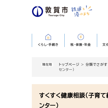
ペ
ー
ジ
の
先
頭
で
す
くらし・手続き
税・保険・年金
文
。
トップページ
>
分類でさがす
現在地
センター）
本
文
すくすく健康相談（子育て
ンター）