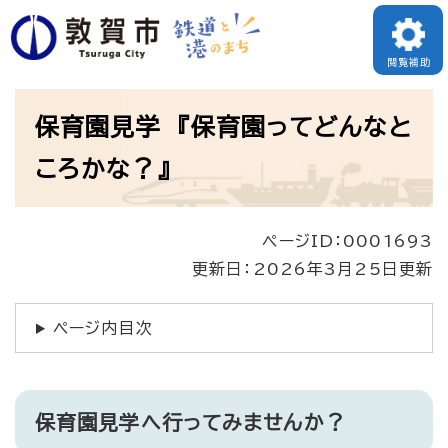
ペ
ー
閲覧補助
ジ
本
の
保育園見学 『保育園ってどんなと
文
先
ころかな？』
頭
で
ページID：0001693
す
更新日：2026年3月25日更新
。
ページ内目次
保育園見学へ行ってみませんか？