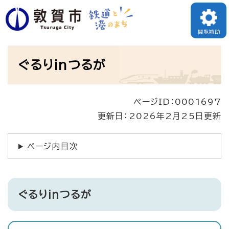
ペ
ー
閲覧補助
ジ
本
の
ぐるりinつるが
文
先
頭
ページID：0001697
で
更新日：2026年2月25日更新
す
。
ページ内目次
ぐるりinつるが