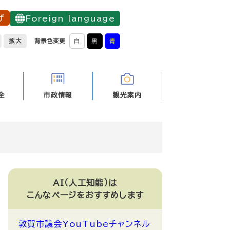
げ
Foreign language
拡大
背景色変更
白
黒
青
全
市政情報
観光案内
AI（人工知能）は
こんなページをおすすめします
敦賀市議会YouTubeチャンネル