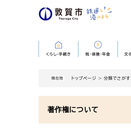
ペ
ー
ジ
の
先
頭
で
す
くらし・手続き
税・保険・年金
文
。
トップページ
>
分類でさがす
現在地
本
文
著作権について