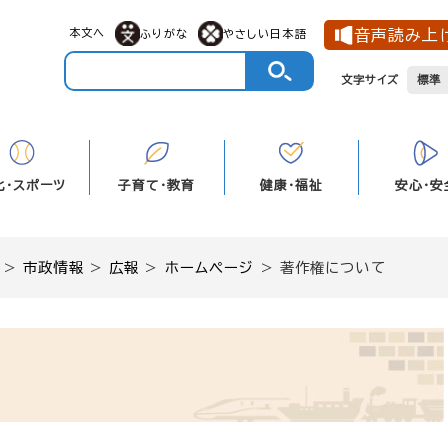
本文へ
音声読み上
ふりがな
やさしい日本語
文字サイズ
標準
化・スポーツ
子育て・教育
健康・福祉
安心・安
>
市政情報
>
広報
>
ホームページ
>
著作権について