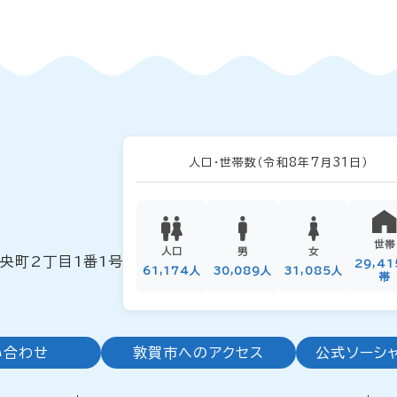
人口・世帯数
（令和8年7月31日）
世帯
人口
男
女
中央町2丁目1番1号
29,4
61,174人
30,089人
31,085人
帯
い合わせ
敦賀市へのアクセス
公式ソーシ