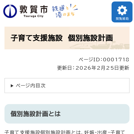
ペ
ー
閲覧補助
ジ
本
の
子育て支援施設 個別施設計画
文
先
頭
ページID：0001718
で
更新日：2026年2月25日更新
す
。
ページ内目次
個別施設計画とは
子育て支援施設個別施設計画とは、妊娠・出産・子育て