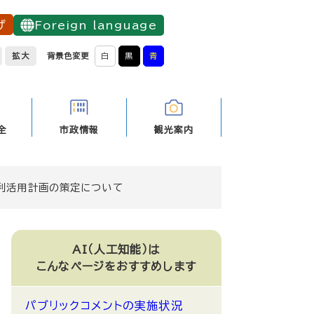
げ
Foreign language
拡大
背景色変更
白
黒
青
全
市政情報
観光案内
）利活用計画の策定について
AI（人工知能）は
こんなページをおすすめします
パブリックコメントの実施状況