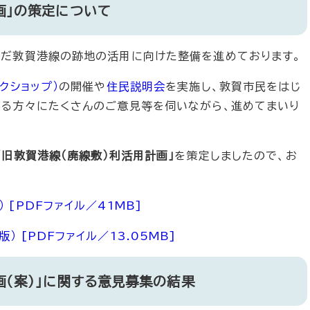
画」の策定について
んだ敦賀港線の跡地の活用に向けた整備を進めております。
クショップ）
の開催や
住民説明会
を実施し、
敦賀市民をはじ
る方々​にたくさんのご意見等を伺いながら、進めてまいり
「旧敦賀港線（廃線敷）利活用計画」
を策定しましたので、お
 [PDFファイル／41MB]
 [PDFファイル／13.05MB]
画（案）」に関する意見募集の結果