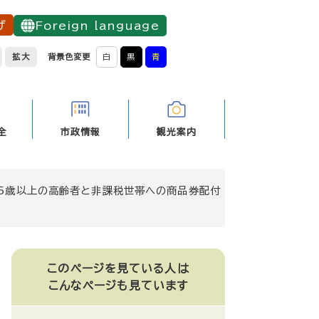
げ
Foreign language
拡大
背景色変更
白
黒
青
全
市政情報
観光案内
65歳以上の高齢者と非課税世帯への商品券配付
このページを見ている人は
こんなページも見ています