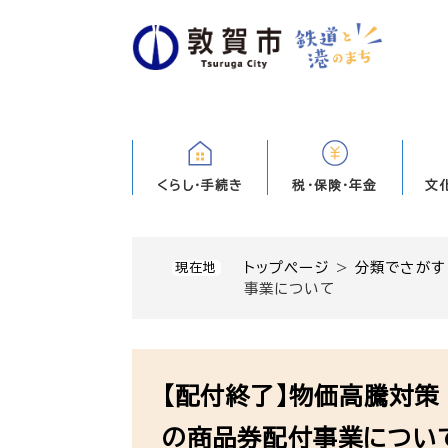
ペ
ー
ジ
の
先
頭
で
す
くらし・手続き
税・保険・年金
文
。
トップページ
>
分類でさがす
現在地
事業について
本
文
【配付終了】物価高騰対策
の商品券配付事業につい