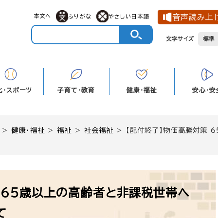
本文へ
音声読み上
ふりがな
やさしい日本語
文字サイズ
標準
化・スポーツ
子育て・教育
健康・福祉
安心・安
>
健康・福祉
>
福祉
>
社会福祉
>
【配付終了】物価高騰対策 
 65歳以上の高齢者と非課税世帯へ
て